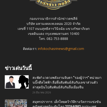
กองบรรณาธิการสำนักข่าวคชสีห์
บริษัท มหามงคลเทเลคอม 2020 จำกัด
เลขที่ 1107 ถนนสุทธิสารวินิจฉัย แขวงรัชดาภิเษก
เขตดินแดง กรุงเทพมหานคร 10400
โทร. 082-753-8888
ติดต่อเรา:
infokochasrinews@gmail.com
ข่าวเด่นวันนี้
สะพัด! แวดวงพลังงานจับตา “รองผู้ว่าฯ” หน่วยงา
นบิ๊กดีลไฟฟ้า ลือหึ่งสัมพันธ์ลับกับเลขาส่วนตัว
ล่าสุดบินไปสัมพันธ์ลับกันถึงเมืองจีน
26 มีนาคม 2026
สมุทรปราการ เด็กไทยคว้า10รางวัลการแข่งขัน
คณิตศาสตร์ระดับโลก 2026AIMO ณประเทศ