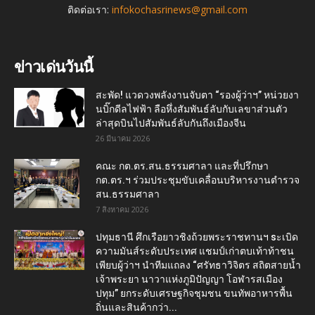
ติดต่อเรา:
infokochasrinews@gmail.com
ข่าวเด่นวันนี้
สะพัด! แวดวงพลังงานจับตา “รองผู้ว่าฯ” หน่วยงา
นบิ๊กดีลไฟฟ้า ลือหึ่งสัมพันธ์ลับกับเลขาส่วนตัว
ล่าสุดบินไปสัมพันธ์ลับกันถึงเมืองจีน
26 มีนาคม 2026
คณะ กต.ตร.สน.ธรรมศาลา และที่ปรึกษา
กต.ตร.ฯ ร่วมประชุมขับเคลื่อนบริหารงานตำรวจ
สน.ธรรมศาลา
7 สิงหาคม 2026
ปทุมธานี ศึกเรือยาวชิงถ้วยพระราชทานฯ sะเบิด
ความมันส์ระดับประเทศ แชมป์เก่าตบเท้าท้าชน
เพียบผู้ว่าฯ นำทีมแถลง “ศรัทธาวิจิตร สถิตสายน้ำ
เจ้าพระยา นาวาแห่งภูมิปัญญา โอฬารสเมือง
ปทุม” ยกระดับเศรษฐกิจชุมชน ขนทัพอาหารพื้น
ถิ่นและสินค้ากว่า...