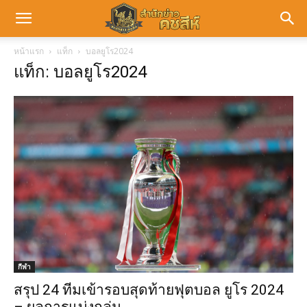
หน้าแรก
แท็ก
บอลยูโร2024
แท็ก: บอลยูโร2024
กีฬา
สรุป 24 ทีมเข้ารอบสุดท้ายฟุตบอล ยูโร 2024