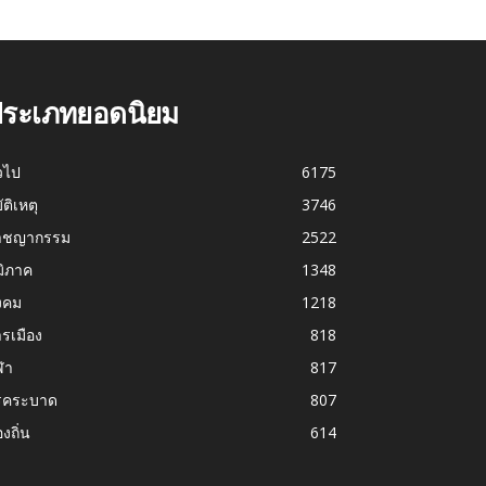
ระเภทยอดนิยม
่วไป
6175
บัติเหตุ
3746
าชญากรรม
2522
มิภาค
1348
งคม
1218
รเมือง
818
ฬา
817
รคระบาด
807
องถิ่น
614