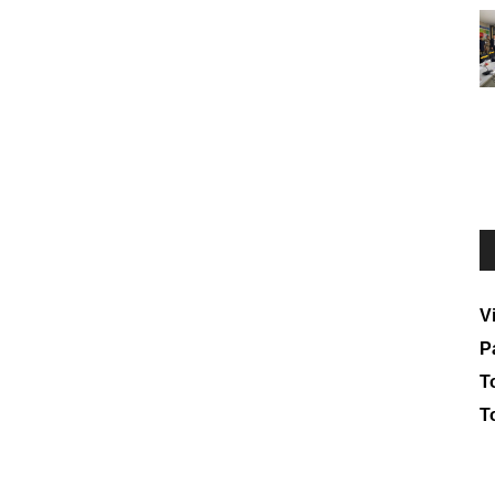
V
P
To
T