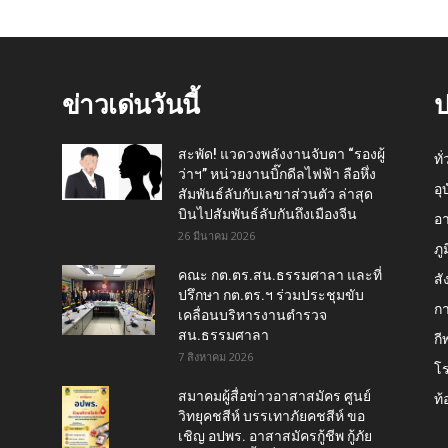
ข่าวเด่นวันนี้
ป
สะพัด! แวดวงพลังงานจับตา “รองผู้
ทั
ว่าฯ” หน่วยงานบิ๊กดีลไฟฟ้า ลือหึ่ง
อุ
สัมพันธ์ลับกับเลขาส่วนตัว ล่าสุด
บินไปสัมพันธ์ลับกันถึงเมืองจีน
อ
26 มีนาคม 2026
ภู
คณะ กต.ตร.สน.ธรรมศาลา และที่
สั
ปรึกษา กต.ตร.ฯ ร่วมประชุมขับ
กา
เคลื่อนบริหารงานตำรวจ
สน.ธรรมศาลา
กี
7 สิงหาคม 2026
โ
สมาคมผู้สื่อข่าวอาสาสมัคร ศูนย์
ท้
วิทยุคชสีห์ บรรเทาภัยคชสีห์ ขอ
เชิญ อปพร. อาสาสมัครกู้ชีพ กู้ภัย