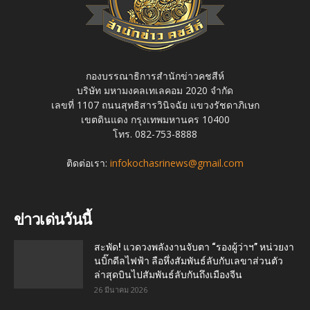
กองบรรณาธิการสำนักข่าวคชสีห์
บริษัท มหามงคลเทเลคอม 2020 จำกัด
เลขที่ 1107 ถนนสุทธิสารวินิจฉัย แขวงรัชดาภิเษก
เขตดินแดง กรุงเทพมหานคร 10400
โทร. 082-753-8888
ติดต่อเรา:
infokochasrinews@gmail.com
ข่าวเด่นวันนี้
สะพัด! แวดวงพลังงานจับตา “รองผู้ว่าฯ” หน่วยงา
นบิ๊กดีลไฟฟ้า ลือหึ่งสัมพันธ์ลับกับเลขาส่วนตัว
ล่าสุดบินไปสัมพันธ์ลับกันถึงเมืองจีน
26 มีนาคม 2026