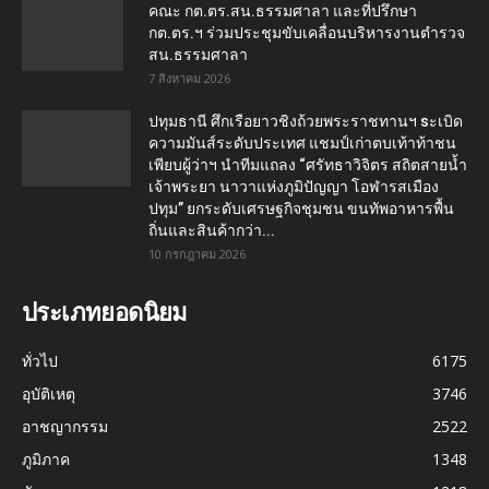
คณะ กต.ตร.สน.ธรรมศาลา และที่ปรึกษา
กต.ตร.ฯ ร่วมประชุมขับเคลื่อนบริหารงานตำรวจ
สน.ธรรมศาลา
7 สิงหาคม 2026
ปทุมธานี ศึกเรือยาวชิงถ้วยพระราชทานฯ sะเบิด
ความมันส์ระดับประเทศ แชมป์เก่าตบเท้าท้าชน
เพียบผู้ว่าฯ นำทีมแถลง “ศรัทธาวิจิตร สถิตสายน้ำ
เจ้าพระยา นาวาแห่งภูมิปัญญา โอฬารสเมือง
ปทุม” ยกระดับเศรษฐกิจชุมชน ขนทัพอาหารพื้น
ถิ่นและสินค้ากว่า...
10 กรกฎาคม 2026
ประเภทยอดนิยม
ทั่วไป
6175
อุบัติเหตุ
3746
อาชญากรรม
2522
ภูมิภาค
1348