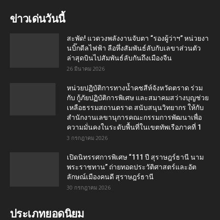
ข่าวเด่นวันนี้
สะพัด! แวดวงพลังงานจับตา “รองผู้ว่าฯ” หน่วยงา
นบิ๊กดีลไฟฟ้า ลือหึ่งสัมพันธ์ลับกับเลขาส่วนตัว
ล่าสุดบินไปสัมพันธ์ลับกันถึงเมืองจีน
26 มีนาคม 2026
หน่วยปฏิบัติการทางน้ำคชสีห์จังหวัดตราด ร่วม
กับ กู้ภัยปฏิบัติการพิเศษ และสมาคมสว่างบุญช่วย
เหลือธรรมสถานตราด สนับสนุนวิทยากร ให้กับ
สำนักงานเลขานุการคณะกรรมการพัฒนาเพื่อ
ความมั่นคงในระดับพื้นที่ในเขตทัพเรือภาคที่ 1
3 กรกฎาคม 2026
เปิดนิทรรศการพิเศษ “111 ปี สุราษฎร์ธานี นาม
พระราชทาน” ถ่ายทอดประวัติศาสตร์และอัต
ลักษณ์เมืองคนดี สุราษฎร์ธานี
30 กรกฎาคม 2026
ประเภทยอดนิยม