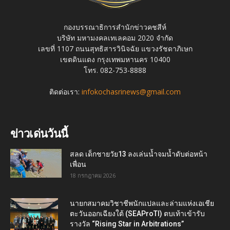
กองบรรณาธิการสำนักข่าวคชสีห์
บริษัท มหามงคลเทเลคอม 2020 จำกัด
เลขที่ 1107 ถนนสุทธิสารวินิจฉัย แขวงรัชดาภิเษก
เขตดินแดง กรุงเทพมหานคร 10400
โทร. 082-753-8888
ติดต่อเรา:
infokochasrinews@gmail.com
ข่าวเด่นวันนี้
สลด เด็กชายวัย13 ลงเล่นน้ำจมน้ำดับต่อหน้า
เพื่อน
18 กรกฎาคม 2026
นายกสมาคมวิชาชีพนักแปลและล่ามแห่งเอเชีย
ตะวันออกเฉียงใต้ (SEAProTI) ตบเท้าเข้ารับ
รางวัล “Rising Star in Arbitrations”