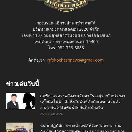
กองบรรณาธิการสำนักข่าวคชสีห์
บริษัท มหามงคลเทเลคอม 2020 จำกัด
เลขที่ 1107 ถนนสุทธิสารวินิจฉัย แขวงรัชดาภิเษก
เขตดินแดง กรุงเทพมหานคร 10400
โทร. 082-753-8888
ติดต่อเรา:
infokochasrinews@gmail.com
ข่าวเด่นวันนี้
สะพัด! แวดวงพลังงานจับตา “รองผู้ว่าฯ” หน่วยงา
นบิ๊กดีลไฟฟ้า ลือหึ่งสัมพันธ์ลับกับเลขาส่วนตัว
ล่าสุดบินไปสัมพันธ์ลับกันถึงเมืองจีน
26 มีนาคม 2026
หน่วยปฏิบัติการทางน้ำคชสีห์จังหวัดตราด ร่วม
กับ กู้ภัยปฏิบัติการพิเศษ และสมาคมสว่างบุญช่วย