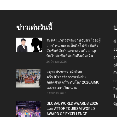
ข่าวเด่นวันนี้
ป
สะพัด! แวดวงพลังงานจับตา “รองผู้
ทั
ว่าฯ” หน่วยงานบิ๊กดีลไฟฟ้า ลือหึ่ง
อุ
สัมพันธ์ลับกับเลขาส่วนตัว ล่าสุด
บินไปสัมพันธ์ลับกันถึงเมืองจีน
อ
26 มีนาคม 2026
ภู
สมุทรปราการ เด็กไทย
สั
คว้า10รางวัลการแข่งขัน
กา
คณิตศาสตร์ระดับโลก 2026AIMO
ณประเทศเวียดนาม
กี
6 สิงหาคม 2026
โ
GLOBAL WORLD AWARDS 2026
ท้
และ ATTOF TOURISM WORLD
AWARD OF EXCELLENCE...