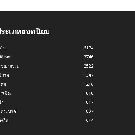
ระเภทยอดนิยม
่วไป
6174
บัติเหตุ
3746
าชญากรรม
2522
มิภาค
1347
งคม
1218
รเมือง
818
ฬา
817
รคระบาด
807
องถิ่น
614