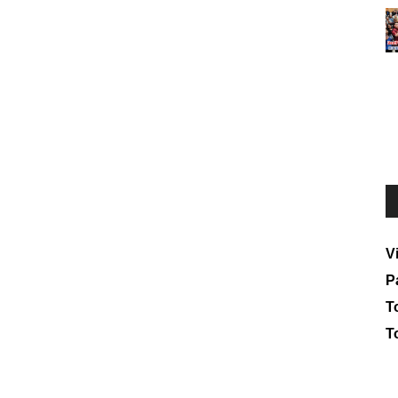
V
P
To
T