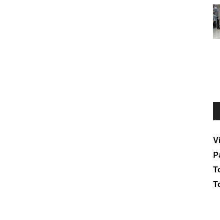
V
P
To
T