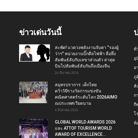
ข่าวเด่นวันนี้
ป
สะพัด! แวดวงพลังงานจับตา “รองผู้
ทั
ว่าฯ” หน่วยงานบิ๊กดีลไฟฟ้า ลือหึ่ง
อุ
สัมพันธ์ลับกับเลขาส่วนตัว ล่าสุด
บินไปสัมพันธ์ลับกันถึงเมืองจีน
อ
26 มีนาคม 2026
ภู
สมุทรปราการ เด็กไทย
สั
คว้า10รางวัลการแข่งขัน
กา
คณิตศาสตร์ระดับโลก 2026AIMO
ณประเทศเวียดนาม
กี
6 สิงหาคม 2026
โ
GLOBAL WORLD AWARDS 2026
ท้
และ ATTOF TOURISM WORLD
AWARD OF EXCELLENCE...