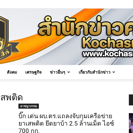
สังคม
เศรษฐกิจ
ข่าวอื่นๆ
เกี่ยวกับสำนักข่าว
Kochasri
เสพติด
อาชญากรรม
บิ๊ก เด่น ผบ.ตร.แถลงจับกุมเครือข่าย
ง
ยาเสพติด ยึดยาบ้า 2.5 ล้านเม็ด ไอซ์
News
700 กก.