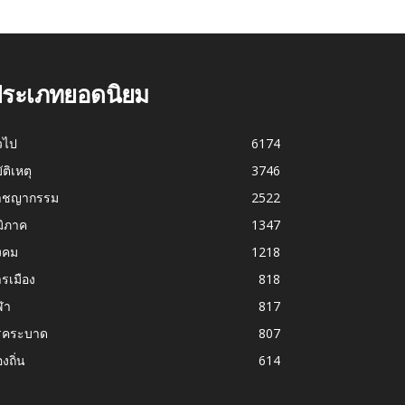
ระเภทยอดนิยม
่วไป
6174
บัติเหตุ
3746
าชญากรรม
2522
มิภาค
1347
งคม
1218
รเมือง
818
ฬา
817
รคระบาด
807
องถิ่น
614