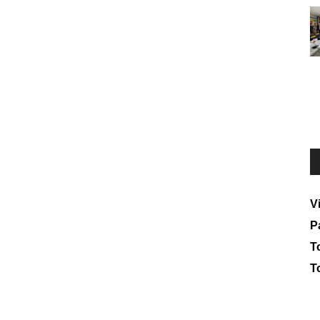
V
P
To
T