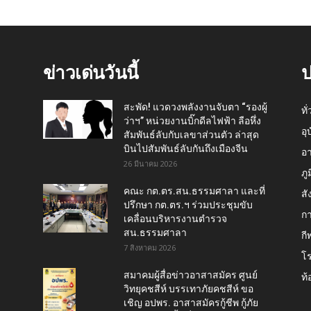
ข่าวเด่นวันนี้
ป
สะพัด! แวดวงพลังงานจับตา “รองผู้
ทั
ว่าฯ” หน่วยงานบิ๊กดีลไฟฟ้า ลือหึ่ง
อุ
สัมพันธ์ลับกับเลขาส่วนตัว ล่าสุด
บินไปสัมพันธ์ลับกันถึงเมืองจีน
อ
26 มีนาคม 2026
ภู
คณะ กต.ตร.สน.ธรรมศาลา และที่
สั
ปรึกษา กต.ตร.ฯ ร่วมประชุมขับ
กา
เคลื่อนบริหารงานตำรวจ
สน.ธรรมศาลา
กี
7 สิงหาคม 2026
โ
สมาคมผู้สื่อข่าวอาสาสมัคร ศูนย์
ท้
วิทยุคชสีห์ บรรเทาภัยคชสีห์ ขอ
เชิญ อปพร. อาสาสมัครกู้ชีพ กู้ภัย