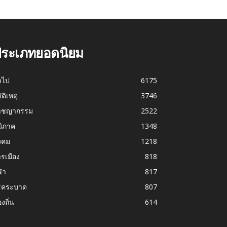
ระเภทยอดนิยม
่วไป
6175
บัติเหตุ
3746
าชญากรรม
2522
มิภาค
1348
งคม
1218
รเมือง
818
ฬา
817
รคระบาด
807
องถิ่น
614