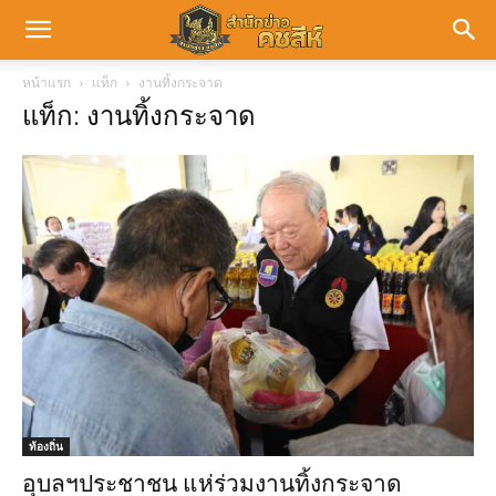
หน้าแรก
แท็ก
งานทิ้งกระจาด
แท็ก: งานทิ้งกระจาด
ท้องถิ่น
อุบลฯประชาชน แห่ร่วมงานทิ้งกระจาด