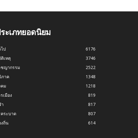
ระเภทยอดนิยม
่วไป
6176
บัติเหตุ
3746
าชญากรรม
2522
มิภาค
1348
งคม
1218
รเมือง
819
ฬา
817
รคระบาด
807
องถิ่น
614