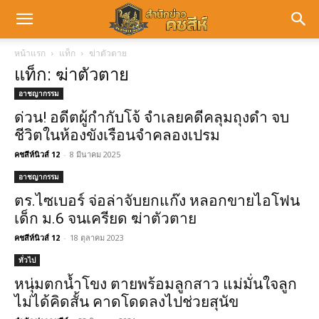
หน้าแรก
แท็ก
ฆ่าตัวตาย
แท็ก: ฆ่าตัวตาย
อาชญากรรม
ด่วน! อดีตผู้กำกับโจ้ จำเลยคดีคลุมถุงดำ จบ
ชีวิตในห้องขังเรือนจำคลองเปรม
คชสีห์นิวส์ 12
-
8 มีนาคม 2025
อาชญากรรม
ตร.ไซเบอร์ จ่อล่าจับยกแก๊ง หลอกขายไอโฟน
เด็ก ม.6 จนเครียด ฆ่าตัวตาย
คชสีห์นิวส์ 12
-
18 ตุลาคม 2023
ทั่วไป
หนุ่มตกน้ำโขง ตายพร้อมลูกสาว แม่มั่นใจลูก
ไม่ได้คิดสั้น คาดโดดลงไปช่วยสุนัข