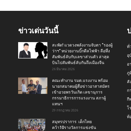
ข่าวเด่นวันนี้
ป
สะพัด! แวดวงพลังงานจับตา “รองผู้
ทั
ว่าฯ” หน่วยงานบิ๊กดีลไฟฟ้า ลือหึ่ง
อุ
สัมพันธ์ลับกับเลขาส่วนตัว ล่าสุด
บินไปสัมพันธ์ลับกันถึงเมืองจีน
อ
26 มีนาคม 2026
ภู
คณะทำงาน รมต.แรงงาน พร้อม
สั
นายกสมาคมผู้สื่อข่าวอาสาสมัคร
กา
เข้าอวยพรวันเกิด เลขานุการ
กรรมาธิการการแรงงาน สภาผู้
กี
แทนฯ
โ
29 กรกฎาคม 2026
ท้
สมุทรปราการ เด็กไทย
คว้า10รางวัลการแข่งขัน