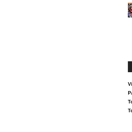
V
P
To
T