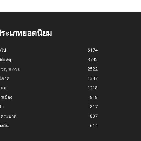
ระเภทยอดนิยม
่วไป
6174
บัติเหตุ
3745
าชญากรรม
2522
มิภาค
1347
งคม
1218
รเมือง
818
ฬา
817
รคระบาด
807
องถิ่น
614