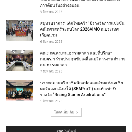
การต้อนรับอย่างอบอุ่น
3 สิงหาคม 2026
สมุทรปราการ เด็กไทยคว้า10รางวัลการแข่งขัน
คณิตศาสตร์ระดับโลก 2026AIMO ณประเทศ
เวียดนาม
6 สิงหาคม 2026
คณะ กต.ตร.สน.ธรรมศาลา และที่ปรึกษา
กต.ตร.ฯ ร่วมประชุมขับเคลื่อนบริหารงานตำรวจ
สน.ธรรมศาลา
7 สิงหาคม 2026
นายกสมาคมวิชาชีพนักแปลและล่ามแห่งเอเชีย
ตะวันออกเฉียงใต้ (SEAProTI) ตบเท้าเข้ารับ
รางวัล “Rising Star in Arbitrations”
1 สิงหาคม 2026
โหลดเพิ่มเติม
สถิติเว็บไซต์