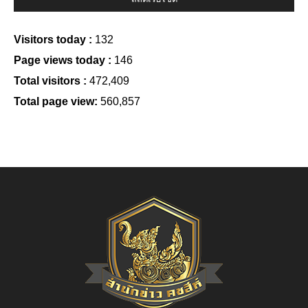
Visitors today :
132
Page views today :
146
Total visitors :
472,409
Total page view:
560,857