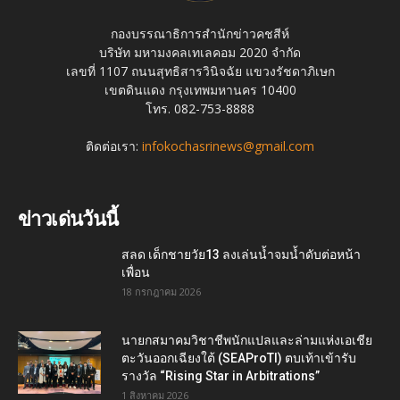
กองบรรณาธิการสำนักข่าวคชสีห์
บริษัท มหามงคลเทเลคอม 2020 จำกัด
เลขที่ 1107 ถนนสุทธิสารวินิจฉัย แขวงรัชดาภิเษก
เขตดินแดง กรุงเทพมหานคร 10400
โทร. 082-753-8888
ติดต่อเรา:
infokochasrinews@gmail.com
ข่าวเด่นวันนี้
สลด เด็กชายวัย13 ลงเล่นน้ำจมน้ำดับต่อหน้า
เพื่อน
18 กรกฎาคม 2026
นายกสมาคมวิชาชีพนักแปลและล่ามแห่งเอเชีย
ตะวันออกเฉียงใต้ (SEAProTI) ตบเท้าเข้ารับ
รางวัล “Rising Star in Arbitrations”
1 สิงหาคม 2026