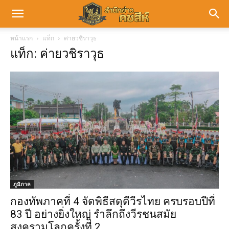
หน้าแรก
แท็ก
ค่ายวชิราวุธ
แท็ก: ค่ายวชิราวุธ
ภูมิภาค
กองทัพภาคที่ 4 จัดพิธีสดุดีวีรไทย ครบรอบปีที่
83 ปี อย่างยิ่งใหญ่ รำลึกถึงวีรชนสมัย
สงครามโลกครั้งที่ 2