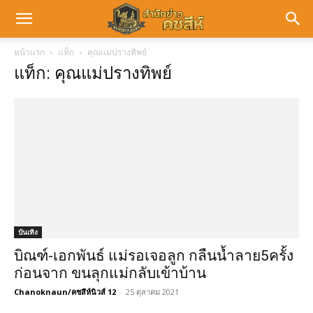
หน้าแรก
แท็ก
คุณแม่ปรางทิพย์
แท็ก: คุณแม่ปรางทิพย์
บันเทิง
บิณฑ์-เอกพันธ์ แม่รอเจอลูก กลืนน้ำลาย5ครั้ง
ก่อนจาก ขนลุกแม่กลับเข้าบ้าน
Chanoknaun/คชสีห์นิวส์ 12
-
25 ตุลาคม 2021