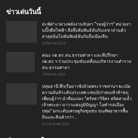
ข่าวเด่นวันนี้
สะพัด! แวดวงพลังงานจับตา “รองผู้ว่าฯ” หน่วยงา
นบิ๊กดีลไฟฟ้า ลือหึ่งสัมพันธ์ลับกับเลขาส่วนตัว
ล่าสุดบินไปสัมพันธ์ลับกันถึงเมืองจีน
26 มีนาคม 2026
คณะ กต.ตร.สน.ธรรมศาลา และที่ปรึกษา
กต.ตร.ฯ ร่วมประชุมขับเคลื่อนบริหารงานตำรวจ
สน.ธรรมศาลา
7 สิงหาคม 2026
ปทุมธานี ศึกเรือยาวชิงถ้วยพระราชทานฯ sะเบิด
ความมันส์ระดับประเทศ แชมป์เก่าตบเท้าท้าชน
เพียบผู้ว่าฯ นำทีมแถลง “ศรัทธาวิจิตร สถิตสายน้ำ
เจ้าพระยา นาวาแห่งภูมิปัญญา โอฬารสเมือง
ปทุม” ยกระดับเศรษฐกิจชุมชน ขนทัพอาหารพื้น
ถิ่นและสินค้ากว่า...
10 กรกฎาคม 2026