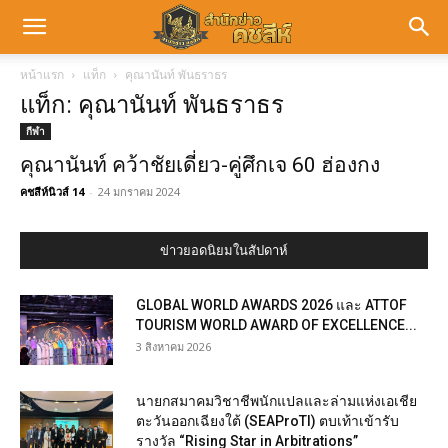
หน้าแรก
แท็ก
คุณานันท์ พันธราธร
แท็ก: คุณานันท์ พันธราธร
กีฬา
คุณานันท์ คว้าชัยเดี่ยว-คู่ศึกเจ 60 ฮ่องกง
คชสีห์นิวส์ 14
-
24 มกราคม 2024
ข่าวยอดนิยมในสัปดาห์
GLOBAL WORLD AWARDS 2026 และ ATTOF
TOURISM WORLD AWARD OF EXCELLENCE...
3 สิงหาคม 2026
นายกสมาคมวิชาชีพนักแปลและล่ามแห่งเอเชีย
ตะวันออกเฉียงใต้ (SEAProTI) ตบเท้าเข้ารับ
รางวัล “Rising Star in Arbitrations”