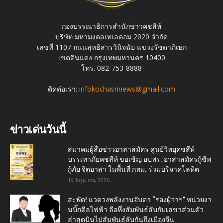
กองบรรณาธิการสำนักข่าวคชสีห์
บริษัท มหามงคลเทเลคอม 2020 จำกัด
เลขที่ 1107 ถนนสุทธิสารวินิจฉัย แขวงรัชดาภิเษก
เขตดินแดง กรุงเทพมหานคร 10400
โทร. 082-753-8888
ติดต่อเรา:
infokochasrinews@gmail.com
ข่าวเด่นวันนี้
สมาคมผู้สื่อข่าวอาสาสมัคร ศูนย์วิทยุคชสีห์
บรรเทาภัยคชสีห์ ขอเชิญ อปพร. อาสาสมัครกู้ชีพ
กู้ภัย จิตอาสา ในพื้นที่ กทม. ร่วมบริจาคโลหิต
19 มิถุนายน 2026
สะพัด! แวดวงพลังงานจับตา “รองผู้ว่าฯ” หน่วยงา
นบิ๊กดีลไฟฟ้า ลือหึ่งสัมพันธ์ลับกับเลขาส่วนตัว
ล่าสุดบินไปสัมพันธ์ลับกันถึงเมืองจีน