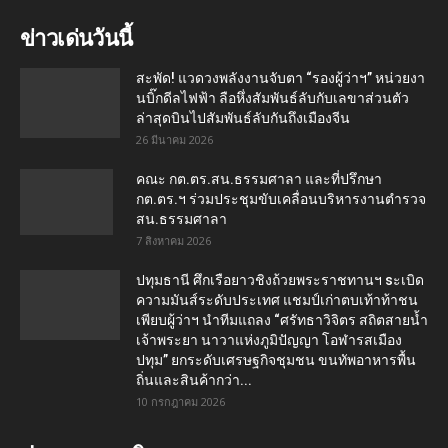
ข่าวเด่นวันนี้
สะพัด! แวดวงพลังงานจับตา “รองผู้ว่าฯ” หน่วยงา
นบิ๊กดีลไฟฟ้า ลือหึ่งสัมพันธ์ลับกับเลขาส่วนตัว
ล่าสุดบินไปสัมพันธ์ลับกันถึงเมืองจีน
26 มีนาคม 2026
คณะ กต.ตร.สน.ธรรมศาลา และที่ปรึกษา
กต.ตร.ฯ ร่วมประชุมขับเคลื่อนบริหารงานตำรวจ
สน.ธรรมศาลา
7 สิงหาคม 2026
ปทุมธานี ศึกเรือยาวชิงถ้วยพระราชทานฯ sะเบิด
ความมันส์ระดับประเทศ แชมป์เก่าตบเท้าท้าชน
เพียบผู้ว่าฯ นำทีมแถลง “ศรัทธาวิจิตร สถิตสายน้ำ
เจ้าพระยา นาวาแห่งภูมิปัญญา โอฬารสเมือง
ปทุม” ยกระดับเศรษฐกิจชุมชน ขนทัพอาหารพื้น
ถิ่นและสินค้ากว่า...
10 กรกฎาคม 2026