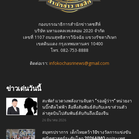
กองบรรณาธิการสำนักข่าวคชสีห์
บริษัท มหามงคลเทเลคอม 2020 จำกัด
เลขที่ 1107 ถนนสุทธิสารวินิจฉัย แขวงรัชดาภิเษก
เขตดินแดง กรุงเทพมหานคร 10400
โทร. 082-753-8888
ติดต่อเรา:
infokochasrinews@gmail.com
ข่าวเด่นวันนี้
สะพัด! แวดวงพลังงานจับตา “รองผู้ว่าฯ” หน่วยงา
นบิ๊กดีลไฟฟ้า ลือหึ่งสัมพันธ์ลับกับเลขาส่วนตัว
ล่าสุดบินไปสัมพันธ์ลับกันถึงเมืองจีน
26 มีนาคม 2026
สมุทรปราการ เด็กไทยคว้า10รางวัลการแข่งขัน
คณิตศาสตร์ระดับโลก 2026AIMO ณประเทศ