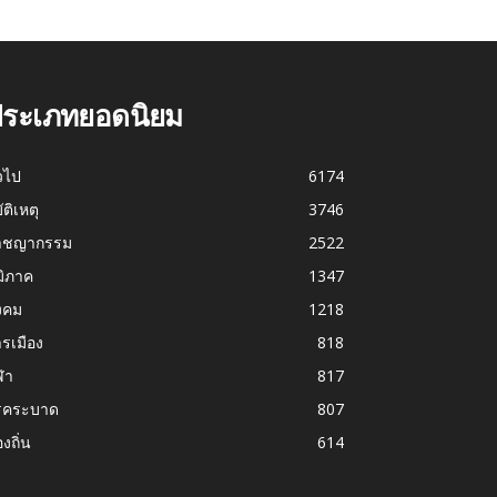
ระเภทยอดนิยม
่วไป
6174
บัติเหตุ
3746
าชญากรรม
2522
มิภาค
1347
งคม
1218
รเมือง
818
ฬา
817
รคระบาด
807
องถิ่น
614