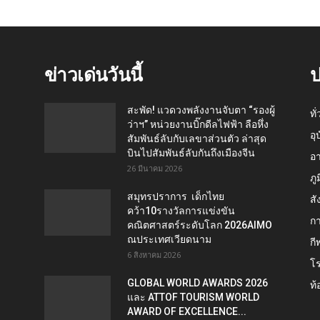
ข่าวเด่นวันนี้
ป
สะพัด! แวดวงพลังงานจับตา “รองผู้
ทั
ว่าฯ” หน่วยงานบิ๊กดีลไฟฟ้า ลือหึ่ง
อุ
สัมพันธ์ลับกับเลขาส่วนตัว ล่าสุด
บินไปสัมพันธ์ลับกันถึงเมืองจีน
อ
26 มีนาคม 2026
ภู
สมุทรปราการ เด็กไทย
สั
คว้า10รางวัลการแข่งขัน
กา
คณิตศาสตร์ระดับโลก 2026AIMO
ณประเทศเวียดนาม
กี
6 สิงหาคม 2026
โ
GLOBAL WORLD AWARDS 2026
ท้
และ ATTOF TOURISM WORLD
AWARD OF EXCELLENCE...