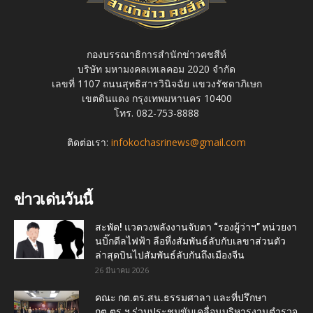
กองบรรณาธิการสำนักข่าวคชสีห์
บริษัท มหามงคลเทเลคอม 2020 จำกัด
เลขที่ 1107 ถนนสุทธิสารวินิจฉัย แขวงรัชดาภิเษก
เขตดินแดง กรุงเทพมหานคร 10400
โทร. 082-753-8888
ติดต่อเรา:
infokochasrinews@gmail.com
ข่าวเด่นวันนี้
สะพัด! แวดวงพลังงานจับตา “รองผู้ว่าฯ” หน่วยงา
นบิ๊กดีลไฟฟ้า ลือหึ่งสัมพันธ์ลับกับเลขาส่วนตัว
ล่าสุดบินไปสัมพันธ์ลับกันถึงเมืองจีน
26 มีนาคม 2026
คณะ กต.ตร.สน.ธรรมศาลา และที่ปรึกษา
กต.ตร.ฯ ร่วมประชุมขับเคลื่อนบริหารงานตำรวจ