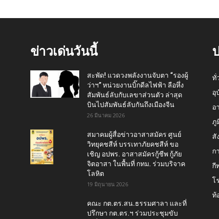
ข่าวเด่นวันนี้
ป
สะพัด! แวดวงพลังงานจับตา “รองผู้
ทั
ว่าฯ” หน่วยงานบิ๊กดีลไฟฟ้า ลือหึ่ง
อุ
สัมพันธ์ลับกับเลขาส่วนตัว ล่าสุด
บินไปสัมพันธ์ลับกันถึงเมืองจีน
อ
26 มีนาคม 2026
ภู
สมาคมผู้สื่อข่าวอาสาสมัคร ศูนย์
สั
วิทยุคชสีห์ บรรเทาภัยคชสีห์ ขอ
กา
เชิญ อปพร. อาสาสมัครกู้ชีพ กู้ภัย
จิตอาสา ในพื้นที่ กทม. ร่วมบริจาค
กี
โลหิต
โ
19 มิถุนายน 2026
ท้
คณะ กต.ตร.สน.ธรรมศาลา และที่
ปรึกษา กต.ตร.ฯ ร่วมประชุมขับ