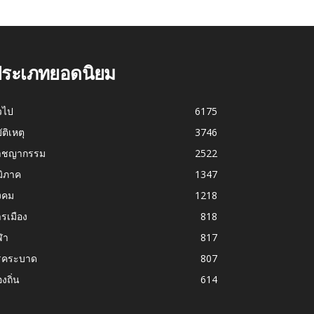
ระเภทยอดนิยม
่วไป
6175
บัติเหตุ
3746
าชญากรรม
2522
มิภาค
1347
งคม
1218
รเมือง
818
ฬา
817
รคระบาด
807
องถิ่น
614