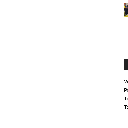
V
P
To
T