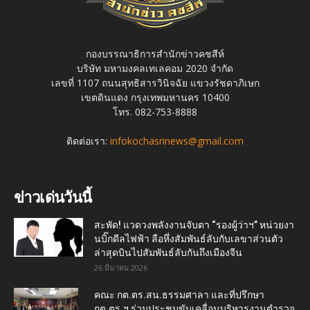
กองบรรณาธิการสำนักข่าวคชสีห์
บริษัท มหามงคลเทเลคอม 2020 จำกัด
เลขที่ 1107 ถนนสุทธิสารวินิจฉัย แขวงรัชดาภิเษก
เขตดินแดง กรุงเทพมหานคร 10400
โทร. 082-753-8888
ติดต่อเรา:
infokochasrinews@gmail.com
ข่าวเด่นวันนี้
สะพัด! แวดวงพลังงานจับตา “รองผู้ว่าฯ” หน่วยงา
นบิ๊กดีลไฟฟ้า ลือหึ่งสัมพันธ์ลับกับเลขาส่วนตัว
ล่าสุดบินไปสัมพันธ์ลับกันถึงเมืองจีน
26 มีนาคม 2026
คณะ กต.ตร.สน.ธรรมศาลา และที่ปรึกษา
กต.ตร.ฯ ร่วมประชุมขับเคลื่อนบริหารงานตำรวจ