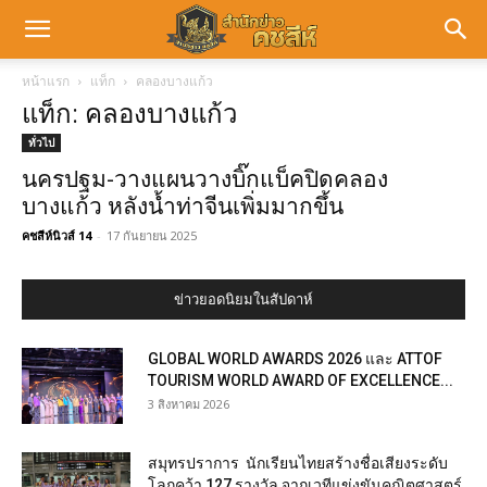
หน้าแรก
แท็ก
คลองบางแก้ว
แท็ก: คลองบางแก้ว
ทั่วไป
นครปฐม-วางแผนวางบิ๊กแบ็คปิดคลอง
บางแก้ว หลังน้ำท่าจีนเพิ่มมากขึ้น
คชสีห์นิวส์ 14
-
17 กันยายน 2025
ข่าวยอดนิยมในสัปดาห์
GLOBAL WORLD AWARDS 2026 และ ATTOF
TOURISM WORLD AWARD OF EXCELLENCE...
3 สิงหาคม 2026
สมุทรปราการ นักเรียนไทยสร้างชื่อเสียงระดับ
โลกคว้า 127 รางวัล จากเวทีแข่งขันคณิตศาสตร์