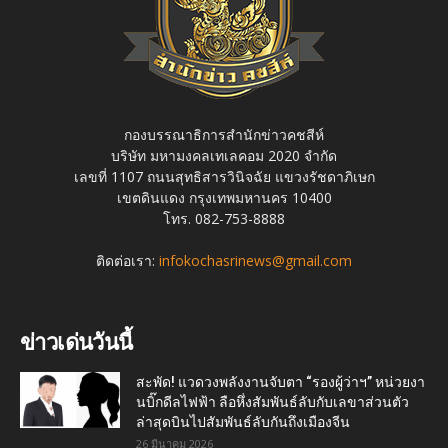
กองบรรณาธิการสำนักข่าวคชสีห์
บริษัท มหามงคลเทเลคอม 2020 จำกัด
เลขที่ 1107 ถนนสุทธิสารวินิจฉัย แขวงรัชดาภิเษก
เขตดินแดง กรุงเทพมหานคร 10400
โทร. 082-753-8888
ติดต่อเรา:
infokochasrinews@gmail.com
ข่าวเด่นวันนี้
สะพัด! แวดวงพลังงานจับตา “รองผู้ว่าฯ” หน่วยงา
นบิ๊กดีลไฟฟ้า ลือหึ่งสัมพันธ์ลับกับเลขาส่วนตัว
ล่าสุดบินไปสัมพันธ์ลับกันถึงเมืองจีน
26 มีนาคม 2026