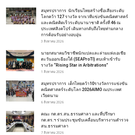
สมุทรปราการ นักเรียนไทยสร้างชื่อเสียงระดับ
โลกคว้า 127 รางวัล จากเวทีแข่งขันคณิตศาสตร์
และคณิตคิดเร็วระดับนานาชาติ ครั้งที่ 46 ณ
ประเทศสิงคโปร์ เดินทางกลับถึงไทยท่ามกลาง
การต้อนรับอย่างอบอุ่น
3 สิงหาคม 2026
นายกสมาคมวิชาชีพนักแปลและล่ามแห่งเอเชีย
ตะวันออกเฉียงใต้ (SEAProTI) ตบเท้าเข้ารับ
รางวัล “Rising Star in Arbitrations”
1 สิงหาคม 2026
สมุทรปราการ เด็กไทยคว้า10รางวัลการแข่งขัน
คณิตศาสตร์ระดับโลก 2026AIMO ณประเทศ
เวียดนาม
6 สิงหาคม 2026
คณะ กต.ตร.สน.ธรรมศาลา และที่ปรึกษา
กต.ตร.ฯ ร่วมประชุมขับเคลื่อนบริหารงานตำรวจ
สน.ธรรมศาลา
7 สิงหาคม 2026