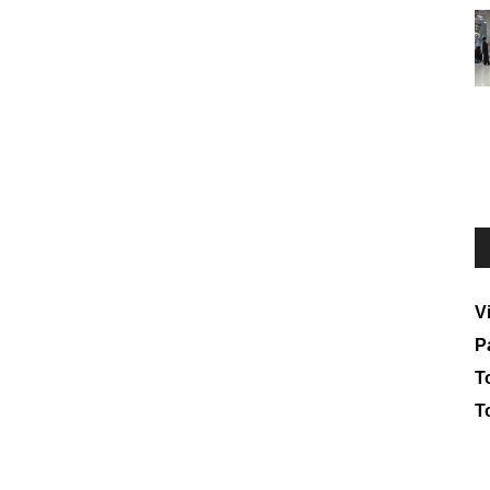
V
P
To
T