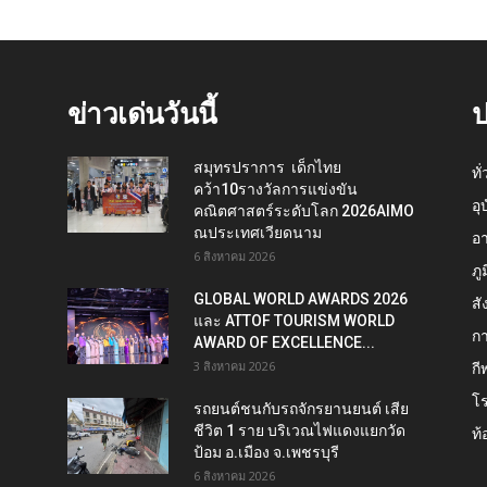
ข่าวเด่นวันนี้
ป
สมุทรปราการ เด็กไทย
ทั
คว้า10รางวัลการแข่งขัน
อุ
คณิตศาสตร์ระดับโลก 2026AIMO
ณประเทศเวียดนาม
อ
6 สิงหาคม 2026
ภู
GLOBAL WORLD AWARDS 2026
สั
และ ATTOF TOURISM WORLD
กา
AWARD OF EXCELLENCE...
3 สิงหาคม 2026
กี
โ
รถยนต์ชนกับรถจักรยานยนต์ เสีย
ชีวิต 1 ราย บริเวณไฟแดงแยกวัด
ท้
ป้อม อ.เมือง จ.เพชรบุรี
6 สิงหาคม 2026