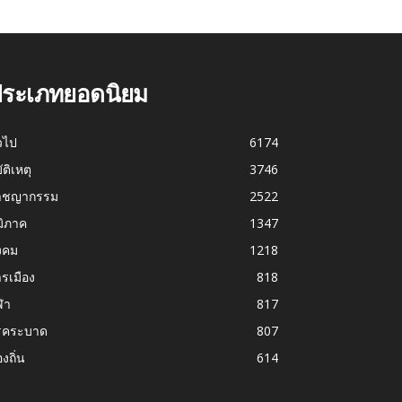
ระเภทยอดนิยม
่วไป
6174
บัติเหตุ
3746
าชญากรรม
2522
มิภาค
1347
งคม
1218
รเมือง
818
ฬา
817
รคระบาด
807
องถิ่น
614