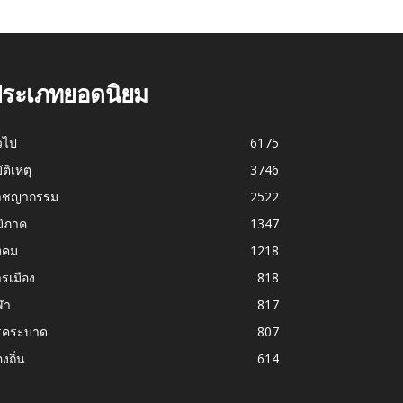
ระเภทยอดนิยม
่วไป
6175
บัติเหตุ
3746
าชญากรรม
2522
มิภาค
1347
งคม
1218
รเมือง
818
ฬา
817
รคระบาด
807
องถิ่น
614