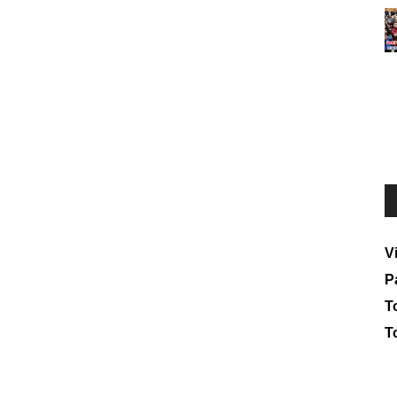
V
P
To
T