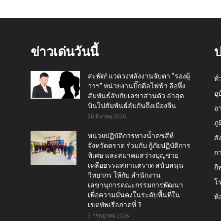
ข่าวเด่นวันนี้
ป
สะพัด! แวดวงพลังงานจับตา “รองผู้
ทั
ว่าฯ” หน่วยงานบิ๊กดีลไฟฟ้า ลือหึ่ง
อุ
สัมพันธ์ลับกับเลขาส่วนตัว ล่าสุด
บินไปสัมพันธ์ลับกันถึงเมืองจีน
อ
26 มีนาคม 2026
ภู
หน่วยปฏิบัติการทางน้ำคชสีห์
สั
จังหวัดตราด ร่วมกับ กู้ภัยปฏิบัติการ
กา
พิเศษ และสมาคมสว่างบุญช่วย
เหลือธรรมสถานตราด สนับสนุน
กี
วิทยากร ให้กับ สำนักงาน
โ
เลขานุการคณะกรรมการพัฒนา
เพื่อความมั่นคงในระดับพื้นที่ใน
ท้
เขตทัพเรือภาคที่ 1
3 กรกฎาคม 2026