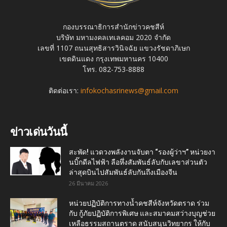
กองบรรณาธิการสำนักข่าวคชสีห์
บริษัท มหามงคลเทเลคอม 2020 จำกัด
เลขที่ 1107 ถนนสุทธิสารวินิจฉัย แขวงรัชดาภิเษก
เขตดินแดง กรุงเทพมหานคร 10400
โทร. 082-753-8888
ติดต่อเรา:
infokochasrinews@gmail.com
ข่าวเด่นวันนี้
สะพัด! แวดวงพลังงานจับตา “รองผู้ว่าฯ” หน่วยงา
นบิ๊กดีลไฟฟ้า ลือหึ่งสัมพันธ์ลับกับเลขาส่วนตัว
ล่าสุดบินไปสัมพันธ์ลับกันถึงเมืองจีน
26 มีนาคม 2026
หน่วยปฏิบัติการทางน้ำคชสีห์จังหวัดตราด ร่วม
กับ กู้ภัยปฏิบัติการพิเศษ และสมาคมสว่างบุญช่วย
เหลือธรรมสถานตราด สนับสนุนวิทยากร ให้กับ