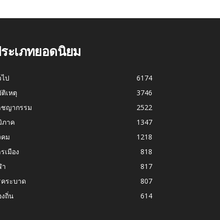
ระเภทยอดนิยม
่วไป
6174
บัติเหตุ
3746
าชญากรรม
2522
มิภาค
1347
งคม
1218
รเมือง
818
ฬา
817
รคระบาด
807
องถิ่น
614