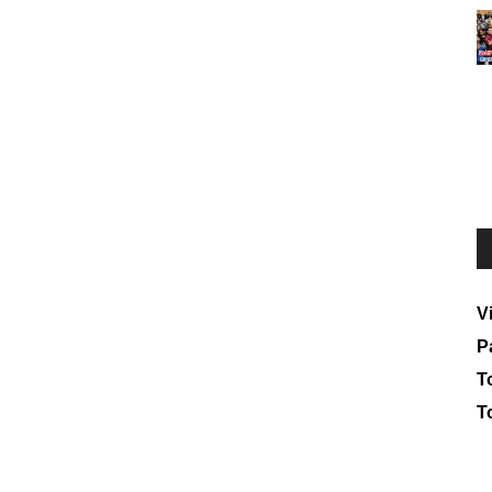
V
P
To
T