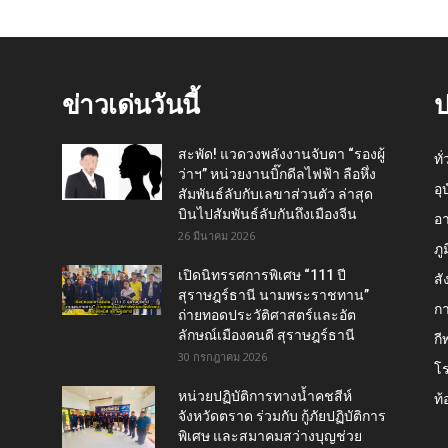
ข่าวเด่นวันนี้
ป
สะพัด! แวดวงพลังงานจับตา “รองผู้
ทั
ว่าฯ” หน่วยงานบิ๊กดีลไฟฟ้า ลือหึ่ง
อุ
สัมพันธ์ลับกับเลขาส่วนตัว ล่าสุด
บินไปสัมพันธ์ลับกันถึงเมืองจีน
อ
26 มีนาคม 2026
ภู
เปิดนิทรรศการพิเศษ “111 ปี
สั
สุราษฎร์ธานี นามพระราชทาน”
กา
ถ่ายทอดประวัติศาสตร์และอัต
ลักษณ์เมืองคนดี สุราษฎร์ธานี
กี
30 กรกฎาคม 2026
โ
หน่วยปฏิบัติการทางน้ำคชสีห์
ท้
จังหวัดตราด ร่วมกับ กู้ภัยปฏิบัติการ
พิเศษ และสมาคมสว่างบุญช่วย