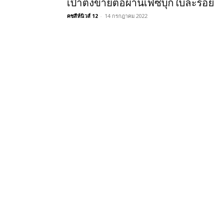
เป๋าตังขายต่อผ่านเฟซบุ๊กใบละร้อย
คชสีห์นิวส์ 12
-
14 กรกฎาคม 2022