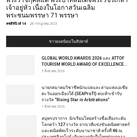
พระราชกุศลแด่ พระบาทสมเด็จพระวชิรเกล้า
เจ้าอยู่หัว เนื่องในโอกาสวันเฉลิม
พระชนมพรรษา 71 พรรษา
คชสีห์นิวส์ 14
-
28 กรกฎาคม 2023
ข่าวยอดนิยมในสัปดาห์
GLOBAL WORLD AWARDS 2026 และ ATTOF
TOURISM WORLD AWARD OF EXCELLENCE...
3 สิงหาคม 2026
นายกสมาคมวิชาชีพนักแปลและล่ามแห่งเอเชีย
ตะวันออกเฉียงใต้ (SEAProTI) ตบเท้าเข้ารับ
รางวัล “Rising Star in Arbitrations”
1 สิงหาคม 2026
สมุทรปราการ นักเรียนไทยสร้างชื่อเสียงระดับ
โลกคว้า 127 รางวัล จากเวทีแข่งขันคณิตศาสตร์
และคณิตคิดเร็วระดับนานาชาติ ครั้งที่ 46 ณ
ประเทศสิงคโปร์ เดินทางกลับถึงไทยท่ามกลาง