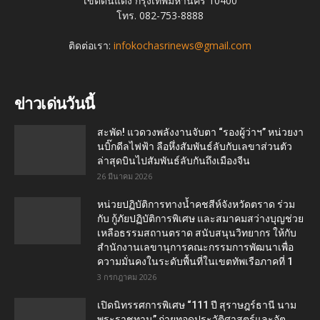
เขตดินแดง กรุงเทพมหานคร 10400
โทร. 082-753-8888
ติดต่อเรา:
infokochasrinews@gmail.com
ข่าวเด่นวันนี้
สะพัด! แวดวงพลังงานจับตา “รองผู้ว่าฯ” หน่วยงา
นบิ๊กดีลไฟฟ้า ลือหึ่งสัมพันธ์ลับกับเลขาส่วนตัว
ล่าสุดบินไปสัมพันธ์ลับกันถึงเมืองจีน
26 มีนาคม 2026
หน่วยปฏิบัติการทางน้ำคชสีห์จังหวัดตราด ร่วม
กับ กู้ภัยปฏิบัติการพิเศษ และสมาคมสว่างบุญช่วย
เหลือธรรมสถานตราด สนับสนุนวิทยากร ให้กับ
สำนักงานเลขานุการคณะกรรมการพัฒนาเพื่อ
ความมั่นคงในระดับพื้นที่ในเขตทัพเรือภาคที่ 1
3 กรกฎาคม 2026
เปิดนิทรรศการพิเศษ “111 ปี สุราษฎร์ธานี นาม
พระราชทาน” ถ่ายทอดประวัติศาสตร์และอัต