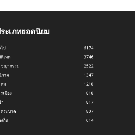
ระเภทยอดนิยม
่วไป
6174
บัติเหตุ
3746
าชญากรรม
2522
มิภาค
1347
งคม
1218
รเมือง
818
ฬา
817
รคระบาด
807
องถิ่น
614