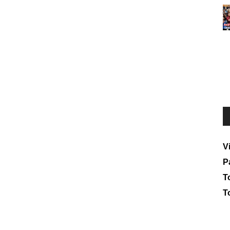
V
P
To
T