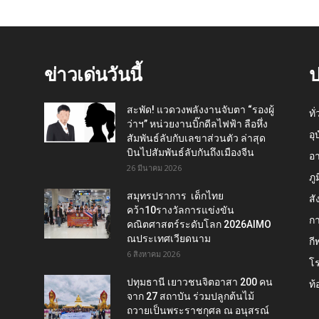
ข่าวเด่นวันนี้
ป
สะพัด! แวดวงพลังงานจับตา “รองผู้
ทั
ว่าฯ” หน่วยงานบิ๊กดีลไฟฟ้า ลือหึ่ง
อุ
สัมพันธ์ลับกับเลขาส่วนตัว ล่าสุด
บินไปสัมพันธ์ลับกันถึงเมืองจีน
อ
26 มีนาคม 2026
ภู
สมุทรปราการ เด็กไทย
สั
คว้า10รางวัลการแข่งขัน
กา
คณิตศาสตร์ระดับโลก 2026AIMO
ณประเทศเวียดนาม
กี
6 สิงหาคม 2026
โ
ปทุมธานี เยาวชนจิตอาสา 200 คน
ท้
จาก 27 สถาบัน ร่วมปลูกต้นไม้
ถวายเป็นพระราชกุศล ณ อนุสรณ์