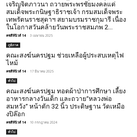
เจริญจิตภาวนา ถวายพระพรชัยมงคลแด่
สมเด็จพระกนิษฐาธิราชเจ้า กรมสมเด็จพระ
เทพรัตนราชสุดาฯ สยามบรมราชกุมารี เนื่อง
ในโอกาสวันคล้ายวันพระราชสมภพ 2...
คชสีห์นิวส์ 14
-
3 เมษายน 2025
ภูมิภาค
คณะสงฆ์นครปฐม ช่วยเหลือผู้ประสบเหตุไฟ
ไหม้
คชสีห์นิวส์ 14
-
17 มีนาคม 2025
ทั่วไป
คณะสงฆ์นครปฐม ทอดผ้าป่าการศึกษา เลี้ยง
อาหารกลางวันเด็ก และถวาย”หลวงพ่อ
สมหวัง” หน้าตัก 32 นิ้ว ประดิษฐาน วัดเหมือ
งปิล๊อก
คชสีห์นิวส์ 14
-
10 กรกฎาคม 2024
ทั่วไป