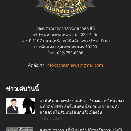
กองบรรณาธิการสำนักข่าวคชสีห์
บริษัท มหามงคลเทเลคอม 2020 จำกัด
เลขที่ 1107 ถนนสุทธิสารวินิจฉัย แขวงรัชดาภิเษก
เขตดินแดง กรุงเทพมหานคร 10400
โทร. 082-753-8888
ติดต่อเรา:
infokochasrinews@gmail.com
ข่าวเด่นวันนี้
สะพัด! แวดวงพลังงานจับตา “รองผู้ว่าฯ” หน่วยงา
นบิ๊กดีลไฟฟ้า ลือหึ่งสัมพันธ์ลับกับเลขาส่วนตัว
ล่าสุดบินไปสัมพันธ์ลับกันถึงเมืองจีน
26 มีนาคม 2026
สมุทรปราการ เด็กไทยคว้า10รางวัลการแข่งขัน