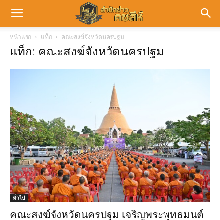
หน้าแรก
แท็ก
คณะสงฆ์จังหวัดนครปฐม
แท็ก: คณะสงฆ์จังหวัดนครปฐม
ทั่วไป
คณะสงฆ์จังหวัดนครปฐม เจริญพระพุทธมนต์