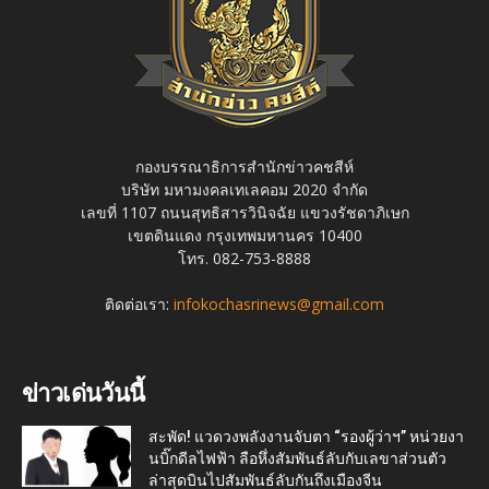
กองบรรณาธิการสำนักข่าวคชสีห์
บริษัท มหามงคลเทเลคอม 2020 จำกัด
เลขที่ 1107 ถนนสุทธิสารวินิจฉัย แขวงรัชดาภิเษก
เขตดินแดง กรุงเทพมหานคร 10400
โทร. 082-753-8888
ติดต่อเรา:
infokochasrinews@gmail.com
ข่าวเด่นวันนี้
สะพัด! แวดวงพลังงานจับตา “รองผู้ว่าฯ” หน่วยงา
นบิ๊กดีลไฟฟ้า ลือหึ่งสัมพันธ์ลับกับเลขาส่วนตัว
ล่าสุดบินไปสัมพันธ์ลับกันถึงเมืองจีน