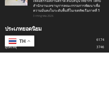
เหลือธรรมสถานตราด สนับสนุนวิทยากร ให้กับ
สำนักงานเลขานุการคณะกรรมการพัฒนาเพื่อ
ความมั่นคงในระดับพื้นที่ในเขตทัพเรือภาคที่ 1
3 กรกฎาคม 2026
ประเภทยอดนิยม
ทั่วไป
6174
TH
อุบัติเหตุ
3746
อาชญากรรม
2522
ภูมิภาค
1347
สังคม
1218
การเมือง
818
กีฬา
817
โรคระบาด
807
ท้องถิ่น
614