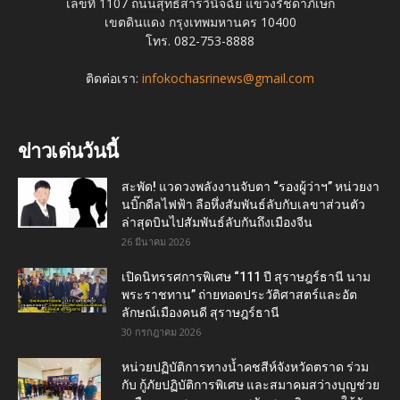
เลขที่ 1107 ถนนสุทธิสารวินิจฉัย แขวงรัชดาภิเษก
เขตดินแดง กรุงเทพมหานคร 10400
โทร. 082-753-8888
ติดต่อเรา:
infokochasrinews@gmail.com
ข่าวเด่นวันนี้
สะพัด! แวดวงพลังงานจับตา “รองผู้ว่าฯ” หน่วยงา
นบิ๊กดีลไฟฟ้า ลือหึ่งสัมพันธ์ลับกับเลขาส่วนตัว
ล่าสุดบินไปสัมพันธ์ลับกันถึงเมืองจีน
26 มีนาคม 2026
เปิดนิทรรศการพิเศษ “111 ปี สุราษฎร์ธานี นาม
พระราชทาน” ถ่ายทอดประวัติศาสตร์และอัต
ลักษณ์เมืองคนดี สุราษฎร์ธานี
30 กรกฎาคม 2026
หน่วยปฏิบัติการทางน้ำคชสีห์จังหวัดตราด ร่วม
กับ กู้ภัยปฏิบัติการพิเศษ และสมาคมสว่างบุญช่วย