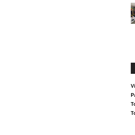
V
P
To
T