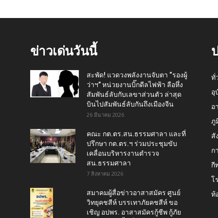
ข่าวเด่นวันนี้
ป
สะพัด! แวดวงพลังงานจับตา “รองผู้
ทั
ว่าฯ” หน่วยงานบิ๊กดีลไฟฟ้า ลือหึ่ง
อุ
สัมพันธ์ลับกับเลขาส่วนตัว ล่าสุด
บินไปสัมพันธ์ลับกันถึงเมืองจีน
อ
26 มีนาคม 2026
ภู
คณะ กต.ตร.สน.ธรรมศาลา และที่
สั
ปรึกษา กต.ตร.ฯ ร่วมประชุมขับ
กา
เคลื่อนบริหารงานตำรวจ
สน.ธรรมศาลา
กี
7 สิงหาคม 2026
โ
สมาคมผู้สื่อข่าวอาสาสมัคร ศูนย์
ท้
วิทยุคชสีห์ บรรเทาภัยคชสีห์ ขอ
เชิญ อปพร. อาสาสมัครกู้ชีพ กู้ภัย