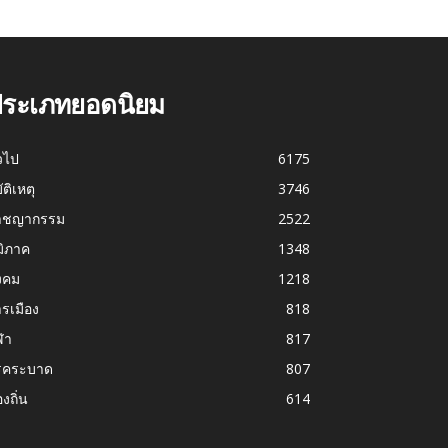
ระเภทยอดนิยม
่วไป
6175
บัติเหตุ
3746
าชญากรรม
2522
มิภาค
1348
งคม
1218
รเมือง
818
ฬา
817
รคระบาด
807
องถิ่น
614