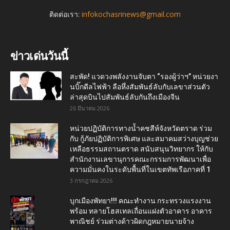
ติดต่อเรา:
infokochasrinews@gmail.com
ข่าวเด่นวันนี้
สะพัด! แวดวงพลังงานจับตา “รองผู้ว่าฯ” หน่วยงา
นบิ๊กดีลไฟฟ้า ลือหึ่งสัมพันธ์ลับกับเลขาส่วนตัว
ล่าสุดบินไปสัมพันธ์ลับกันถึงเมืองจีน
26 มีนาคม 2026
หน่วยปฏิบัติการทางน้ำคชสีห์จังหวัดตราด ร่วม
กับ กู้ภัยปฏิบัติการพิเศษ และสมาคมสว่างบุญช่วย
เหลือธรรมสถานตราด สนับสนุนวิทยากร ให้กับ
สำนักงานเลขานุการคณะกรรมการพัฒนาเพื่อ
ความมั่นคงในระดับพื้นที่ในเขตทัพเรือภาคที่ 1
3 กรกฎาคม 2026
บุกเมืองพัทยา!!! คณะทำงาน กระทรวงแรงงาน
พร้อม ทลายโฮสเทลเถื่อนแฝงตัวอาคาร อาคาร
พาณิชย์ ร่วมต่างด้าวผิดกฎหมายนายจ้าง