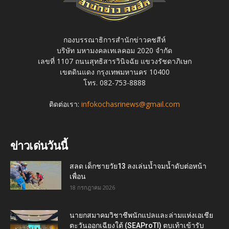
กองบรรณาธิการสำนักข่าวคชสีห์
บริษัท มหามงคลเทเลคอม 2020 จำกัด
เลขที่ 1107 ถนนสุทธิสารวินิจฉัย แขวงรัชดาภิเษก
เขตดินแดง กรุงเทพมหานคร 10400
โทร. 082-753-8888
ติดต่อเรา:
infokochasrinews@gmail.com
ข่าวเด่นวันนี้
สลด เด็กชายวัย13 ลงเล่นน้ำจมน้ำดับต่อหน้า
เพื่อน
18 กรกฎาคม 2026
นายกสมาคมวิชาชีพนักแปลและล่ามแห่งเอเชีย
ตะวันออกเฉียงใต้ (SEAProTI) ตบเท้าเข้ารับ