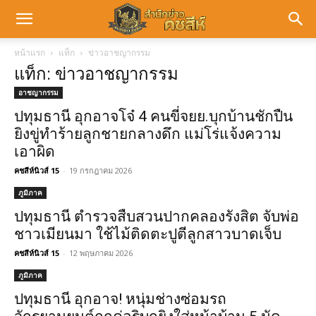
หน้าแรก
แท็ก
ข่าวอาชญากรรม
แท็ก: ข่าวอาชญากรรม
อาชญากรรม
ปทุมธานี อุกอาจโจ๋ 4 คนขี่จยย.บุกบ้านชักปืน
ยิงขู่ทำร้ายลูกชายกลางดึก แม่โร่แจ้งความ
เอาผิด
คชสีห์นิวส์ 15
-
19 กรกฎาคม 2026
ภูมิภาค
ปทุมธานี ตำรวจสืบสวนปากคลองรังสิต จับพ่อ
ชาวเมียนมา ใช้ไม้ติดตะปูตีลูกสาวบาดเจ็บ
คชสีห์นิวส์ 15
-
12 พฤษภาคม 2026
ภูมิภาค
ปทุมธานี อุกอาจ! หนุ่มช่างซ่อมรถ