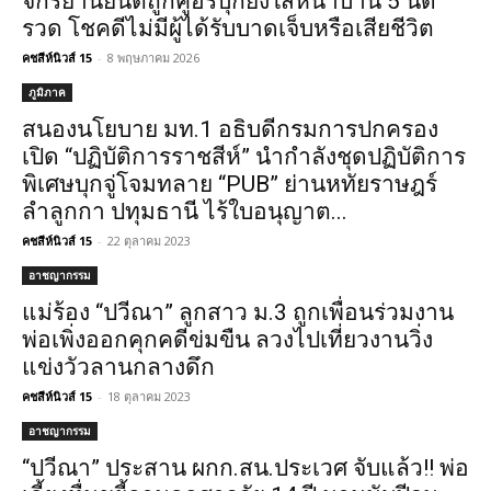
จักรยานยนต์ถูกคู่อริบุกยิงใส่หน้าบ้าน 5 นัด
รวด โชคดีไม่มีผู้ได้รับบาดเจ็บหรือเสียชีวิต
คชสีห์นิวส์ 15
-
8 พฤษภาคม 2026
ภูมิภาค
สนองนโยบาย มท.1 อธิบดีกรมการปกครอง
เปิด “ปฏิบัติการราชสีห์” นำกำลังชุดปฏิบัติการ
พิเศษบุกจู่โจมทลาย “PUB” ย่านหทัยราษฎร์
ลำลูกกา ปทุมธานี ไร้ใบอนุญาต...
คชสีห์นิวส์ 15
-
22 ตุลาคม 2023
อาชญากรรม
แม่ร้อง “ปวีณา” ลูกสาว ม.3 ถูกเพื่อนร่วมงาน
พ่อเพิ่งออกคุกคดีข่มขืน ลวงไปเที่ยวงานวิ่ง
แข่งวัวลานกลางดึก
คชสีห์นิวส์ 15
-
18 ตุลาคม 2023
อาชญากรรม
“ปวีณา” ประสาน ผกก.สน.ประเวศ จับแล้ว!! พ่อ