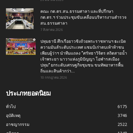
คณะ กต.ตร.สน.ธรรมศาลา และที่ปรึกษา
กต.ตร.ฯ ร่วมประชุมขับเคลื่อนบริหารงานตำรวจ
สน.ธรรมศาลา
7 สิงหาคม 2026
ปทุมธานี ศึกเรือยาวชิงถ้วยพระราชทานฯ sะเบิด
ความมันส์ระดับประเทศ แชมป์เก่าตบเท้าท้าชน
เพียบผู้ว่าฯ นำทีมแถลง “ศรัทธาวิจิตร สถิตสายน้ำ
เจ้าพระยา นาวาแห่งภูมิปัญญา โอฬารสเมือง
ปทุม” ยกระดับเศรษฐกิจชุมชน ขนทัพอาหารพื้น
ถิ่นและสินค้ากว่า...
10 กรกฎาคม 2026
ประเภทยอดนิยม
ทั่วไป
6175
อุบัติเหตุ
3746
อาชญากรรม
2522