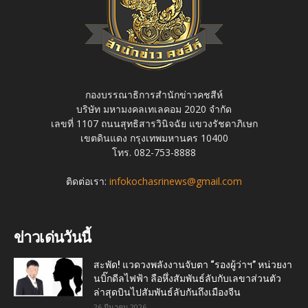
กองบรรณาธิการสำนักข่าวคชสีห์
บริษัท มหามงคลเทเลคอม 2020 จำกัด
เลขที่ 1107 ถนนสุทธิสารวินิจฉัย แขวงรัชดาภิเษก
เขตดินแดง กรุงเทพมหานคร 10400
โทร. 082-753-8888
ติดต่อเรา:
infokochasrinews@gmail.com
ข่าวเด่นวันนี้
สะพัด! แวดวงพลังงานจับตา “รองผู้ว่าฯ” หน่วยงา
นบิ๊กดีลไฟฟ้า ลือหึ่งสัมพันธ์ลับกับเลขาส่วนตัว
ล่าสุดบินไปสัมพันธ์ลับกันถึงเมืองจีน
26 มีนาคม 2026