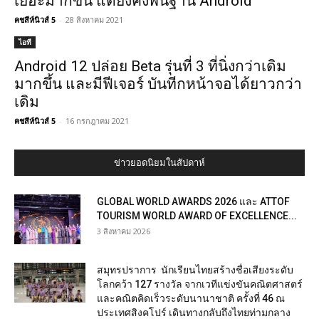
เยอะมากขึ้น แต่ยังคงพื้นฐาน Android
คชสีห์นิวส์ 5
-
28 สิงหาคม 2021
ไอที
Android 12 ปล่อย Beta รุ่นที่ 3 ที่นิ่งกว่าเดิม
มากขึ้น และมีฟีเจอร์ บันทีกหน้าจอได้ยาวกว่า
เดิม
คชสีห์นิวส์ 5
-
16 กรกฎาคม 2021
ข่าวยอดนิยมในสัปดาห์
GLOBAL WORLD AWARDS 2026 และ ATTOF
TOURISM WORLD AWARD OF EXCELLENCE...
3 สิงหาคม 2026
สมุทรปราการ นักเรียนไทยสร้างชื่อเสียงระดับ
โลกคว้า 127 รางวัล จากเวทีแข่งขันคณิตศาสตร์
และคณิตคิดเร็วระดับนานาชาติ ครั้งที่ 46 ณ
ประเทศสิงคโปร์ เดินทางกลับถึงไทยท่ามกลาง