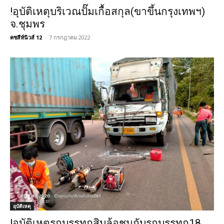
!อุบัติเหตุบริเวณปั๊มเกื้อสกุล(ขาขึ้นกรุงเทพฯ)
จ.ชุมพร
คชสีห์นิวส์ 12
-
7 กรกฎาคม 2022
อุบัติเหตุ
!อุบัติเหตุรถบรรทุกสิบล้อชนกับรถบรรทุก18