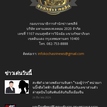
กองบรรณาธิการสำนักข่าวคชสีห์
บริษัท มหามงคลเทเลคอม 2020 จำกัด
เลขที่ 1107 ถนนสุทธิสารวินิจฉัย แขวงรัชดาภิเษก
เขตดินแดง กรุงเทพมหานคร 10400
โทร. 082-753-8888
ติดต่อเรา:
infokochasrinews@gmail.com
ข่าวเด่นวันนี้
สะพัด! แวดวงพลังงานจับตา “รองผู้ว่าฯ” หน่วยงา
นบิ๊กดีลไฟฟ้า ลือหึ่งสัมพันธ์ลับกับเลขาส่วนตัว
ล่าสุดบินไปสัมพันธ์ลับกันถึงเมืองจีน
26 มีนาคม 2026
บุกเมืองพัทยา!!! คณะทำงาน กระทรวงแรงงาน