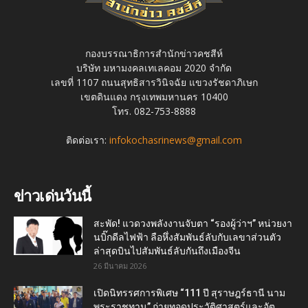
กองบรรณาธิการสำนักข่าวคชสีห์
บริษัท มหามงคลเทเลคอม 2020 จำกัด
เลขที่ 1107 ถนนสุทธิสารวินิจฉัย แขวงรัชดาภิเษก
เขตดินแดง กรุงเทพมหานคร 10400
โทร. 082-753-8888
ติดต่อเรา:
infokochasrinews@gmail.com
ข่าวเด่นวันนี้
สะพัด! แวดวงพลังงานจับตา “รองผู้ว่าฯ” หน่วยงา
นบิ๊กดีลไฟฟ้า ลือหึ่งสัมพันธ์ลับกับเลขาส่วนตัว
ล่าสุดบินไปสัมพันธ์ลับกันถึงเมืองจีน
26 มีนาคม 2026
เปิดนิทรรศการพิเศษ “111 ปี สุราษฎร์ธานี นาม
พระราชทาน” ถ่ายทอดประวัติศาสตร์และอัต