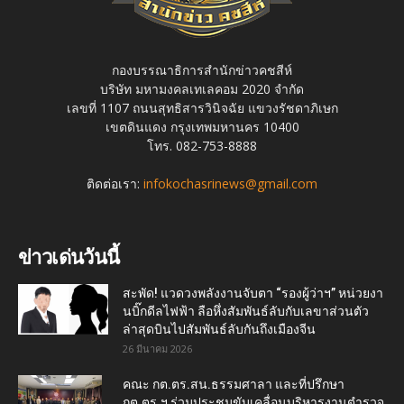
กองบรรณาธิการสำนักข่าวคชสีห์
บริษัท มหามงคลเทเลคอม 2020 จำกัด
เลขที่ 1107 ถนนสุทธิสารวินิจฉัย แขวงรัชดาภิเษก
เขตดินแดง กรุงเทพมหานคร 10400
โทร. 082-753-8888
ติดต่อเรา:
infokochasrinews@gmail.com
ข่าวเด่นวันนี้
สะพัด! แวดวงพลังงานจับตา “รองผู้ว่าฯ” หน่วยงา
นบิ๊กดีลไฟฟ้า ลือหึ่งสัมพันธ์ลับกับเลขาส่วนตัว
ล่าสุดบินไปสัมพันธ์ลับกันถึงเมืองจีน
26 มีนาคม 2026
คณะ กต.ตร.สน.ธรรมศาลา และที่ปรึกษา
กต.ตร.ฯ ร่วมประชุมขับเคลื่อนบริหารงานตำรวจ