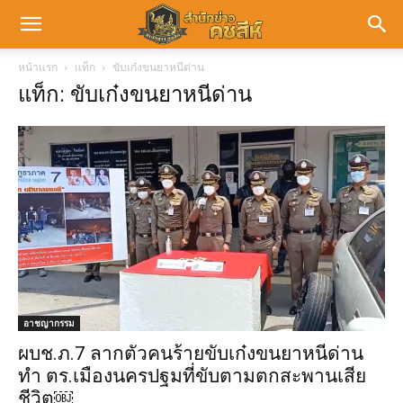
หน้าแรก
แท็ก
ขับเก๋งขนยาหนีด่าน
แท็ก: ขับเก๋งขนยาหนีด่าน
อาชญากรรม
ผบช.ภ.7 ลากตัวคนร้ายขับเก๋งขนยาหนีด่าน
ทำ ตร.เมืองนครปฐมที่ขับตามตกสะพานเสีย
ชีวิต￼