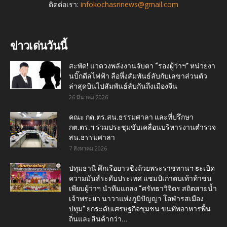
ติดต่อเรา:
infokochasrinews@gmail.com
ข่าวเด่นวันนี้
สะพัด! แวดวงพลังงานจับตา “รองผู้ว่าฯ” หน่วยงา
นบิ๊กดีลไฟฟ้า ลือหึ่งสัมพันธ์ลับกับเลขาส่วนตัว
ล่าสุดบินไปสัมพันธ์ลับกันถึงเมืองจีน
26 มีนาคม 2026
คณะ กต.ตร.สน.ธรรมศาลา และที่ปรึกษา
กต.ตร.ฯ ร่วมประชุมขับเคลื่อนบริหารงานตำรวจ
สน.ธรรมศาลา
7 สิงหาคม 2026
ปทุมธานี ศึกเรือยาวชิงถ้วยพระราชทานฯ sะเบิด
ความมันส์ระดับประเทศ แชมป์เก่าตบเท้าท้าชน
เพียบผู้ว่าฯ นำทีมแถลง “ศรัทธาวิจิตร สถิตสายน้ำ
เจ้าพระยา นาวาแห่งภูมิปัญญา โอฬารสเมือง
ปทุม” ยกระดับเศรษฐกิจชุมชน ขนทัพอาหารพื้น
ถิ่นและสินค้ากว่า...