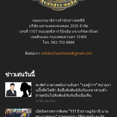
กองบรรณาธิการสำนักข่าวคชสีห์
บริษัท มหามงคลเทเลคอม 2020 จำกัด
เลขที่ 1107 ถนนสุทธิสารวินิจฉัย แขวงรัชดาภิเษก
เขตดินแดง กรุงเทพมหานคร 10400
โทร. 082-753-8888
ติดต่อเรา:
infokochasrinews@gmail.com
ข่าวเด่นวันนี้
สะพัด! แวดวงพลังงานจับตา “รองผู้ว่าฯ” หน่วยงา
นบิ๊กดีลไฟฟ้า ลือหึ่งสัมพันธ์ลับกับเลขาส่วนตัว
ล่าสุดบินไปสัมพันธ์ลับกันถึงเมืองจีน
26 มีนาคม 2026
เปิดนิทรรศการพิเศษ “111 ปี สุราษฎร์ธานี นาม
พระราชทาน” ถ่ายทอดประวัติศาสตร์และอัต