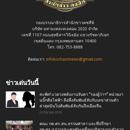
กองบรรณาธิการสำนักข่าวคชสีห์
บริษัท มหามงคลเทเลคอม 2020 จำกัด
เลขที่ 1107 ถนนสุทธิสารวินิจฉัย แขวงรัชดาภิเษก
เขตดินแดง กรุงเทพมหานคร 10400
โทร. 082-753-8888
ติดต่อเรา:
infokochasrinews@gmail.com
ข่าวเด่นวันนี้
สะพัด! แวดวงพลังงานจับตา “รองผู้ว่าฯ” หน่วยงา
นบิ๊กดีลไฟฟ้า ลือหึ่งสัมพันธ์ลับกับเลขาส่วนตัว
ล่าสุดบินไปสัมพันธ์ลับกันถึงเมืองจีน
26 มีนาคม 2026
คณะ กต.ตร.สน.ธรรมศาลา และที่ปรึกษา
กต.ตร.ฯ ร่วมประชุมขับเคลื่อนบริหารงานตำรวจ