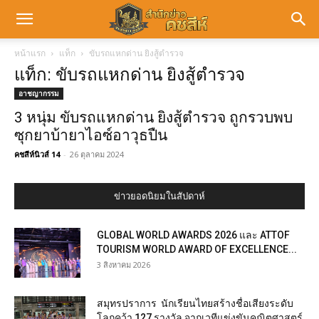
หน้าแรก
แท็ก
ขับรถแหกด่าน ยิงสู้ตำรวจ
แท็ก: ขับรถแหกด่าน ยิงสู้ตำรวจ
อาชญากรรม
3 หนุ่ม ขับรถแหกด่าน ยิงสู้ตำรวจ ถูกรวบพบ
ซุกยาบ้ายาไอซ์อาวุธปืน
คชสีห์นิวส์ 14
-
26 ตุลาคม 2024
ข่าวยอดนิยมในสัปดาห์
GLOBAL WORLD AWARDS 2026 และ ATTOF
TOURISM WORLD AWARD OF EXCELLENCE...
3 สิงหาคม 2026
สมุทรปราการ นักเรียนไทยสร้างชื่อเสียงระดับ
โลกคว้า 127 รางวัล จากเวทีแข่งขันคณิตศาสตร์