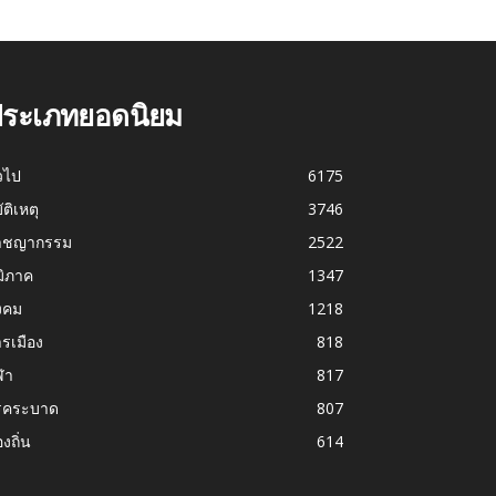
ระเภทยอดนิยม
่วไป
6175
บัติเหตุ
3746
าชญากรรม
2522
มิภาค
1347
งคม
1218
รเมือง
818
ฬา
817
รคระบาด
807
องถิ่น
614