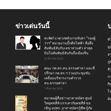
ข่าวเด่นวันนี้
ป
สะพัด! แวดวงพลังงานจับตา “รองผู้
ทั
ว่าฯ” หน่วยงานบิ๊กดีลไฟฟ้า ลือหึ่ง
อุ
สัมพันธ์ลับกับเลขาส่วนตัว ล่าสุด
บินไปสัมพันธ์ลับกันถึงเมืองจีน
อ
26 มีนาคม 2026
ภู
คณะ กต.ตร.สน.ธรรมศาลา และที่
สั
ปรึกษา กต.ตร.ฯ ร่วมประชุมขับ
กา
เคลื่อนบริหารงานตำรวจ
สน.ธรรมศาลา
กี
7 สิงหาคม 2026
โ
สมาคมผู้สื่อข่าวอาสาสมัคร ศูนย์
ท้
วิทยุคชสีห์ บรรเทาภัยคชสีห์ ขอ
เชิญ อปพร. อาสาสมัครกู้ชีพ กู้ภัย