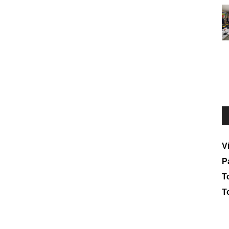
V
P
To
T