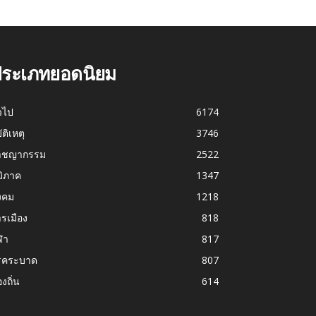
ระเภทยอดนิยม
่วไป
6174
บัติเหตุ
3746
าชญากรรม
2522
มิภาค
1347
งคม
1218
รเมือง
818
ฬา
817
รคระบาด
807
องถิ่น
614