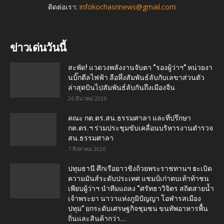
ติดต่อเรา:
infokochasrinews@gmail.com
ข่าวเด่นวันนี้
สะพัด! แวดวงพลังงานจับตา “รองผู้ว่าฯ” หน่วยงา
นบิ๊กดีลไฟฟ้า ลือหึ่งสัมพันธ์ลับกับเลขาส่วนตัว
ล่าสุดบินไปสัมพันธ์ลับกันถึงเมืองจีน
26 มีนาคม 2026
คณะ กต.ตร.สน.ธรรมศาลา และที่ปรึกษา
กต.ตร.ฯ ร่วมประชุมขับเคลื่อนบริหารงานตำรวจ
สน.ธรรมศาลา
7 สิงหาคม 2026
ปทุมธานี ศึกเรือยาวชิงถ้วยพระราชทานฯ sะเบิด
ความมันส์ระดับประเทศ แชมป์เก่าตบเท้าท้าชน
เพียบผู้ว่าฯ นำทีมแถลง “ศรัทธาวิจิตร สถิตสายน้ำ
เจ้าพระยา นาวาแห่งภูมิปัญญา โอฬารสเมือง
ปทุม” ยกระดับเศรษฐกิจชุมชน ขนทัพอาหารพื้น
ถิ่นและสินค้ากว่า...