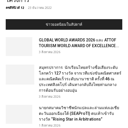
โครงการ
คชสีห์นิวส์ 12
-
23 ธันวาคม 2022
ข่าวยอดนิยมในสัปดาห์
GLOBAL WORLD AWARDS 2026 และ ATTOF
TOURISM WORLD AWARD OF EXCELLENCE...
3 สิงหาคม 2026
สมุทรปราการ นักเรียนไทยสร้างชื่อเสียงระดับ
โลกคว้า 127 รางวัล จากเวทีแข่งขันคณิตศาสตร์
และคณิตคิดเร็วระดับนานาชาติ ครั้งที่ 46 ณ
ประเทศสิงคโปร์ เดินทางกลับถึงไทยท่ามกลาง
การต้อนรับอย่างอบอุ่น
3 สิงหาคม 2026
นายกสมาคมวิชาชีพนักแปลและล่ามแห่งเอเชีย
ตะวันออกเฉียงใต้ (SEAProTI) ตบเท้าเข้ารับ
รางวัล “Rising Star in Arbitrations”
1 สิงหาคม 2026