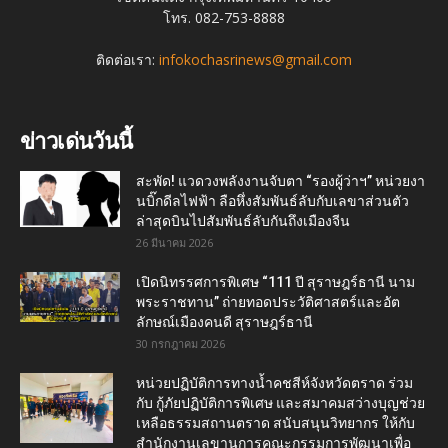
โทร. 082-753-8888
ติดต่อเรา:
infokochasrinews@gmail.com
ข่าวเด่นวันนี้
สะพัด! แวดวงพลังงานจับตา “รองผู้ว่าฯ” หน่วยงา
นบิ๊กดีลไฟฟ้า ลือหึ่งสัมพันธ์ลับกับเลขาส่วนตัว
ล่าสุดบินไปสัมพันธ์ลับกันถึงเมืองจีน
26 มีนาคม 2026
เปิดนิทรรศการพิเศษ “111 ปี สุราษฎร์ธานี นาม
พระราชทาน” ถ่ายทอดประวัติศาสตร์และอัต
ลักษณ์เมืองคนดี สุราษฎร์ธานี
30 กรกฎาคม 2026
หน่วยปฏิบัติการทางน้ำคชสีห์จังหวัดตราด ร่วม
กับ กู้ภัยปฏิบัติการพิเศษ และสมาคมสว่างบุญช่วย
เหลือธรรมสถานตราด สนับสนุนวิทยากร ให้กับ
สำนักงานเลขานุการคณะกรรมการพัฒนาเพื่อ