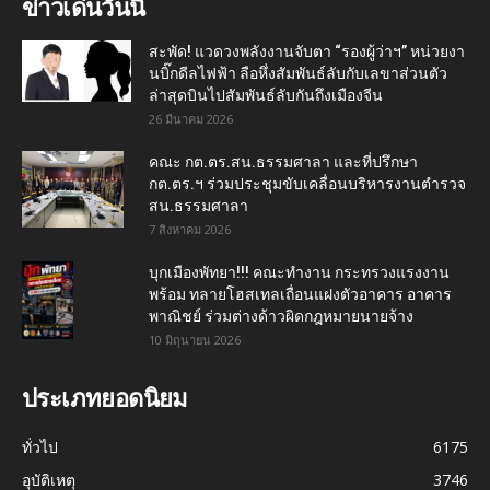
ข่าวเด่นวันนี้
สะพัด! แวดวงพลังงานจับตา “รองผู้ว่าฯ” หน่วยงา
นบิ๊กดีลไฟฟ้า ลือหึ่งสัมพันธ์ลับกับเลขาส่วนตัว
ล่าสุดบินไปสัมพันธ์ลับกันถึงเมืองจีน
26 มีนาคม 2026
คณะ กต.ตร.สน.ธรรมศาลา และที่ปรึกษา
กต.ตร.ฯ ร่วมประชุมขับเคลื่อนบริหารงานตำรวจ
สน.ธรรมศาลา
7 สิงหาคม 2026
บุกเมืองพัทยา!!! คณะทำงาน กระทรวงแรงงาน
พร้อม ทลายโฮสเทลเถื่อนแฝงตัวอาคาร อาคาร
พาณิชย์ ร่วมต่างด้าวผิดกฎหมายนายจ้าง
10 มิถุนายน 2026
ประเภทยอดนิยม
ทั่วไป
6175
อุบัติเหตุ
3746