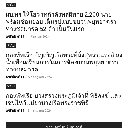
ทั่วไป
ผบ.ทร.ให้โอวาทกำลังพลฝีพาย 2,200 นาย
พร้อมซ้อมย่อย เต็มรูปแบบขบวนพยุหยาตรา
ทางชลมารค 52 ลำ เป็นวันแรก
คชสีห์นิวส์ 14
-
1 สิงหาคม 2024
ทั่วไป
กองทัพเรือ อัญเชิญเรือพระที่นั่งสุพรรณหงส์ ลง
น้ำเพื่อเตรียมการในการจัดขบวนพยุหยาตรา
ทางชลมารค
คชสีห์นิวส์ 14
-
5 กรกฎาคม 2024
ทั่วไป
กองทัพเรือ บวงสรวงพระภูมิเจ้าที่ พิธีสงฆ์ และ
เซ่นไหว้แม่ย่านางเรือพระราชพิธี
คชสีห์นิวส์ 14
-
3 กรกฎาคม 2024
ข่าวยอดนิยมในสัปดาห์